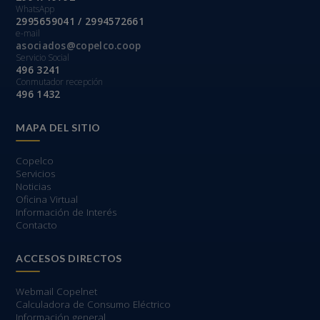
WhatsApp
2995659041 / 2994572661
e-mail
asociados@copelco.coop
Servicio Social
496 3241
Conmutador recepción
496 1432
MAPA DEL SITIO
Copelco
Servicios
Noticias
Oficina Virtual
Información de Interés
Contacto
ACCESOS DIRECTOS
Webmail Copelnet
Calculadora de Consumo Eléctrico
Información general