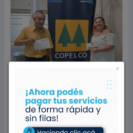
×
Enero
Los ganadores de este mes fueron:Nahuel
Oscar Eugenio, Morales María, Morel Silvio José
Andrés,Huenchuman Sonia Isabel, Coronel