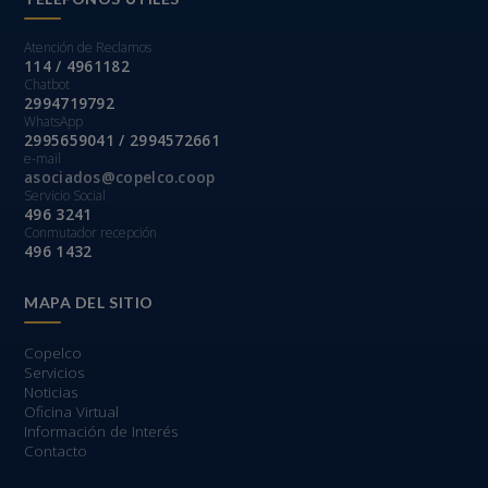
Atención de Reclamos
114 / 4961182
Chatbot
2994719792
WhatsApp
2995659041 / 2994572661
e-mail
asociados@copelco.coop
Servicio Social
496 3241
Conmutador recepción
496 1432
MAPA DEL SITIO
Copelco
Servicios
Noticias
Oficina Virtual
Información de Interés
Contacto