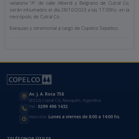
velatoria “A” de calle Alberdi y Belgrano de Cutral Co,
serán inhumados el día 28/10/2023 a las 17:00hs. en la
necrópolis de Cutral Co.
Exequias y ceremonial a cargo de Copelco Sepelios.
Av. J. A. Roca 758
(8322) Cutral Có, Neuquén, Argentina
Tel.:
0299 496 1432
Atención:
Lunes a viernes de 8:00 a 14:00 hs.
TELÉFONOS ÚTILES