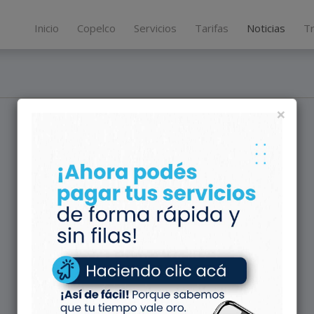
Inicio
Copelco
Servicios
Tarifas
Noticias
T
×
Necrológicas
Q.E.P.D.
José del Carmen Vilo (QEPD)