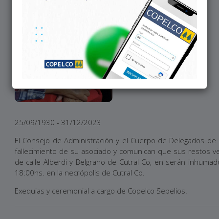
25/09/1930 - 31/12/2023
El Consejo de Administración y el Cuerpo de Delegados de C
fallecimiento de su asociado y comunican que sus restos vel
de calle Alberdi y Belgrano de Cutral Co, en serán inhumad
18:00hs. en la necrópolis de Cutral Co.
Exequias y ceremonial a cargo de Copelco Sepelios.