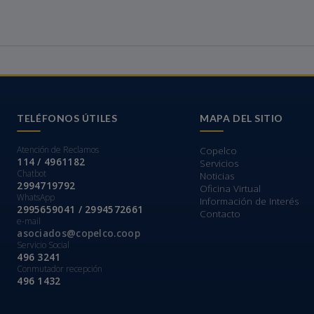
TELÉFONOS ÚTILES
MAPA DEL SITIO
Atención de Reclamos
Copelco
114 / 4961182
Servicios
Chatbot
Noticias
2994719792
Oficina Virtual
WhatsApp
Información de Interés
2995659041 / 2994572661
Contacto
e-mail
asociados@copelco.coop
Servicio Social
496 3241
Conmutador recepción
496 1432