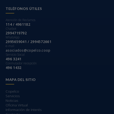
TELÉFONOS ÚTILES
Atención de Reclamos
114 / 4961182
Chatbot
2994719792
WhatsApp
2995659041 / 2994572661
e-mail
asociados@copelco.coop
Servicio Social
496 3241
Conmutador recepción
496 1432
MAPA DEL SITIO
Copelco
Servicios
Noticias
Oficina Virtual
Información de Interés