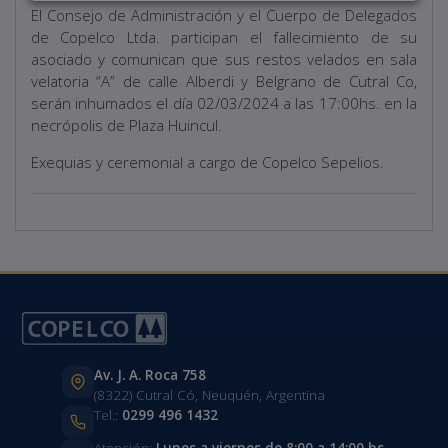
El Consejo de Administración y el Cuerpo de Delegados
de Copelco Ltda. participan el fallecimiento de su
asociado y comunican que sus restos velados en sala
velatoria “A” de calle Alberdi y Belgrano de Cutral Co,
serán inhumados el día 02/03/2024 a las 17:00hs. en la
necrópolis de Plaza Huincul.
Exequias y ceremonial a cargo de Copelco Sepelios.
Av. J. A. Roca 758
(8322) Cutral Có, Neuquén, Argentina
Tel.:
0299 496 1432