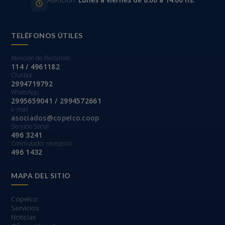
Atención:
Lunes a viernes de 8:00 a 14:00 hs.
TELÉFONOS ÚTILES
Atención de Reclamos
114 / 4961182
Chatbot
2994719792
WhatsApp
2995659041 / 2994572661
e-mail
asociados@copelco.coop
Servicio Social
496 3241
Conmutador recepción
496 1432
MAPA DEL SITIO
Copelco
Servicios
Noticias