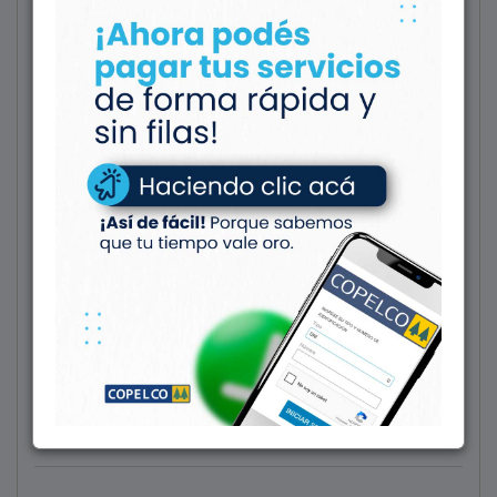
Q.E.P.D.
Padilla, Teresa Angélica
(Tatita) (QEPD)
10/03/1960 - 30/06/2024
El Consejo de Administración y el Cuerpo de Delegados
de Copelco Ltda. participan el fallecimiento de su
asociada y comunican que sus restos velados en sala
velatoria “A” de calle Alberdi y Belgrano de Cutral-Co,
serán inhumados el día 30/06/2024 a las 17:00hs. en la
necrópolis de Plaza Huincul.
Servicios a cargo de Copelco Sepelios.