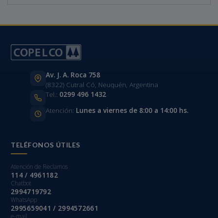
Av. J. A. Roca 758
(8322) Cutral Có, Neuquén, Argentina
Tel.:
0299 496 1432
Atención:
Lunes a viernes de 8:00 a 14:00 hs.
TELÉFONOS ÚTILES
Atención de Reclamos
114 / 4961182
Chatbot
2994719792
WhatsApp
2995659041 / 2994572661
e-mail