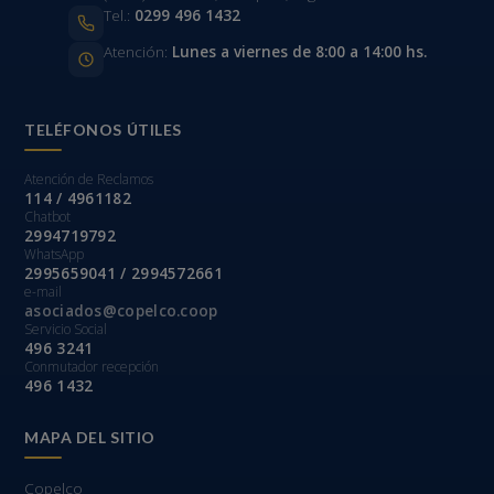
Tel.:
0299 496 1432
Atención:
Lunes a viernes de 8:00 a 14:00 hs.
TELÉFONOS ÚTILES
Atención de Reclamos
114 / 4961182
Chatbot
2994719792
WhatsApp
2995659041 / 2994572661
e-mail
asociados@copelco.coop
Servicio Social
496 3241
Conmutador recepción
496 1432
MAPA DEL SITIO
Copelco