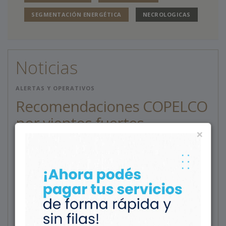
SEGMENTACIÓN ENERGÉTICA
NECROLOGICAS
Noticias
ALERTAS Y OPERATIVOS
Recomendaciones COPELCO
por vientos fuertes
×