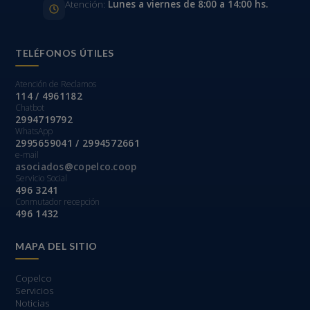
Atención:
Lunes a viernes de 8:00 a 14:00 hs.
TELÉFONOS ÚTILES
Atención de Reclamos
114 / 4961182
Chatbot
2994719792
WhatsApp
2995659041 / 2994572661
e-mail
asociados@copelco.coop
Servicio Social
496 3241
Conmutador recepción
496 1432
MAPA DEL SITIO
Copelco
Servicios
Noticias