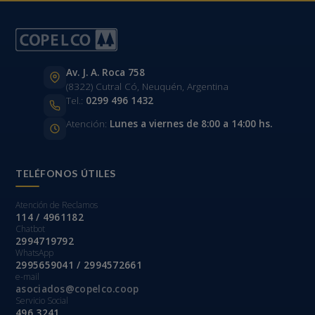
Av. J. A. Roca 758
(8322) Cutral Có, Neuquén, Argentina
Tel.:
0299 496 1432
Atención:
Lunes a viernes de 8:00 a 14:00 hs.
TELÉFONOS ÚTILES
Atención de Reclamos
114 / 4961182
Chatbot
2994719792
WhatsApp
2995659041 / 2994572661
e-mail
asociados@copelco.coop
Servicio Social
496 3241