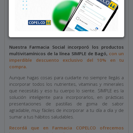
Nuestra Farmacia Social incorporó los productos
multivitamínicos de la línea SIMPLE de Bagó,
con un
imperdible descuento exclusivo del 10% en tu
compra.
Aunque hagas cosas para cuidarte no siempre llegás a
incorporar todos los nutrientes, vitaminas y minerales
que necesitás y eso tu cuerpo lo siente. SIMPLE es la
solución inteligente para incorporarlos, en prácticas
presentaciones de pastillas de goma de sabor
agradable, muy fáciles de incorporar a tu día a día y de
sumar a tus hábitos saludables.
Recordá que en Farmacia COPELCO ofrecemos