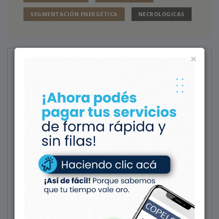
SEGMENTACIÓN ENERGÉTICA
NECROLOGICAS
×
Noticias
FARMACIA
Farmacia COPELCO te ofrece
los mejores multivitamínicos