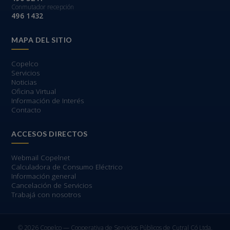
Conmutador recepción
496 1432
MAPA DEL SITIO
Copelco
Servicios
Noticias
Oficina Virtual
Información de Interés
Contacto
ACCESOS DIRECTOS
Webmail Copelnet
Calculadora de Consumo Eléctrico
Información general
Cancelación de Servicios
Trabajá con nosotros
© 2026 Copelco — Cooperativa de Servicios Públicos de Cutral Có Ltda.