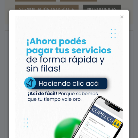
SEGMENTACIÓN ENERGÉTICA
NECROLOGICAS
×
Noticias
LA COMUNIDAD
58º aniversario de Plaza
Huincul