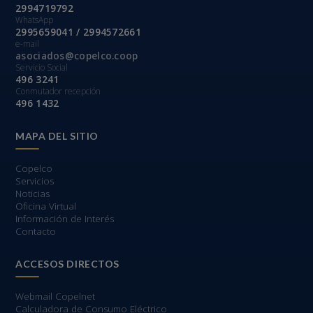
2994719792
WhatsApp
2995659041 / 2994572661
e-mail
asociados@copelco.coop
Servicio Social
496 3241
Conmutador recepción
496 1432
MAPA DEL SITIO
Copelco
Servicios
Noticias
Oficina Virtual
Información de Interés
Contacto
ACCESOS DIRECTOS
Webmail Copelnet
Calculadora de Consumo Eléctrico