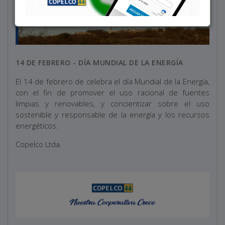
14 DE FEBRERO - DÍA MUNDIAL DE LA ENERGÍA
El 14 de febrero de celebra el día Mundial de la Energía,
con el fin de promover el uso racional de fuentes
limpias y renovables, y concientizar sobre el uso
sostenible y responsable de la energía y los recursos
energéticos.
Copelco Ltda.