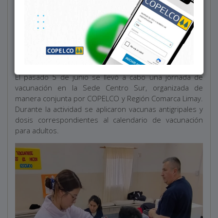
El pasado 5 de junio se llevó a cabo una jornada de
vacunación en la Sede Centro Sur, organizada de
manera conjunta por COPELCO y Región Comarca Limay.
Durante la actividad se aplicaron vacunas antigripales y
dosis correspondientes al calendario de vacunación
para adultos.