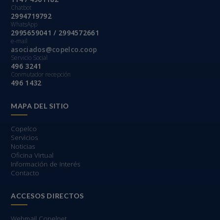
Chatbot
2994719792
WhatsApp
2995659041 / 2994572661
e-mail
asociados@copelco.coop
Servicio Social
496 3241
Conmutador recepción
496 1432
MAPA DEL SITIO
Copelco
Servicios
Noticias
Oficina Virtual
Información de Interés
Contacto
ACCESOS DIRECTOS
Webmail Copelnet