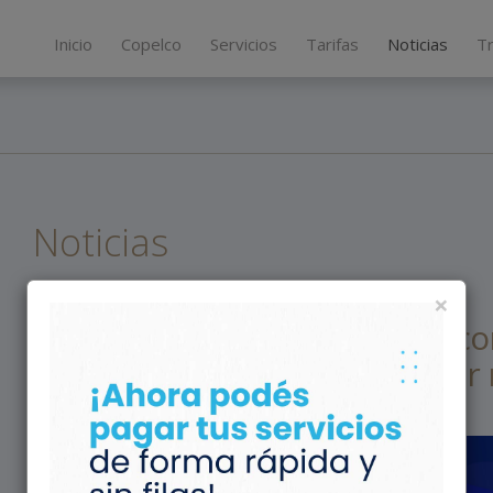
Inicio
Copelco
Servicios
Tarifas
Noticias
T
Noticias
×
LA COOPERATIVA
Segunda fase completada: reco
automáticos listos para opera