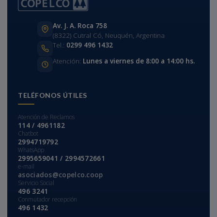
Av. J. A. Roca 758
(8322) Cutral Có, Neuquén, Argentina
Tel.:
0299 496 1432
Atención:
Lunes a viernes de 8:00 a 14:00 hs.
TELÉFONOS ÚTILES
Atención de Reclamos
114 / 4961182
Chatbot
2994719792
WhatsApp
2995659041 / 2994572661
e-mail
asociados@copelco.coop
Servicio Social
496 3241
Conmutador recepción
496 1432