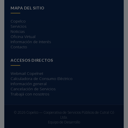
MAPA DEL SITIO
Copelco
Servicios
Noticias
Oficina Virtual
Información de Interés
Contacto
ACCESOS DIRECTOS
Webmail Copelnet
Calculadora de Consumo Eléctrico
Información general
Cancelación de Servicios
Trabajá con nosotros
© 2026 Copelco — Cooperativa de Servicios Públicos de Cutral Có
Ltda.
Equipo de Desarrollo