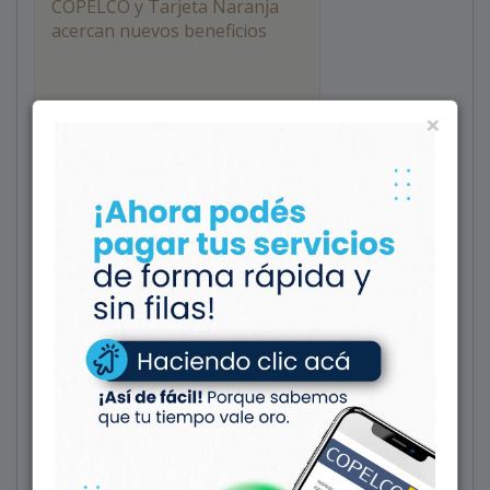
COPELCO y Tarjeta Naranja
acercan nuevos beneficios
×
¡COPELCO te invita a participar
del Sorteo de abril!