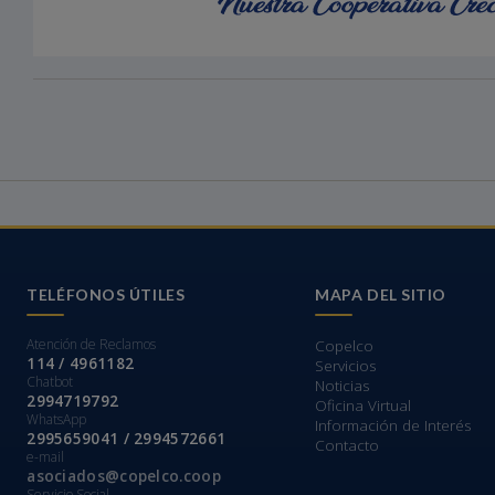
TELÉFONOS ÚTILES
MAPA DEL SITIO
Atención de Reclamos
Copelco
114 / 4961182
Servicios
Chatbot
Noticias
2994719792
Oficina Virtual
WhatsApp
Información de Interés
2995659041 / 2994572661
Contacto
e-mail
asociados@copelco.coop
Servicio Social