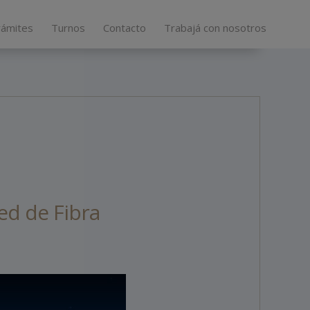
rámites
Turnos
Contacto
Trabajá con nosotros
d de Fibra