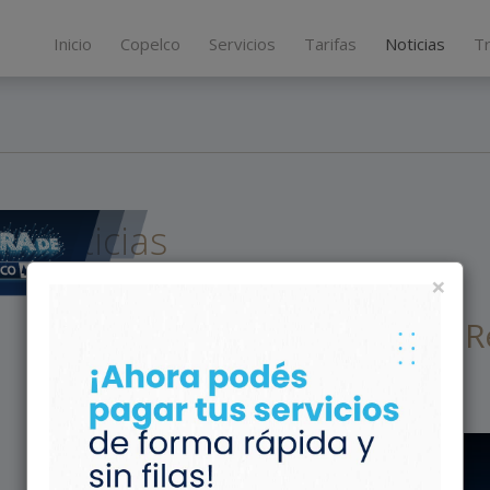
Inicio
Copelco
Servicios
Tarifas
Noticias
T
Noticias
×
LOS SERVICIOS
Seguimos ampliando nuestra Re
Óptica