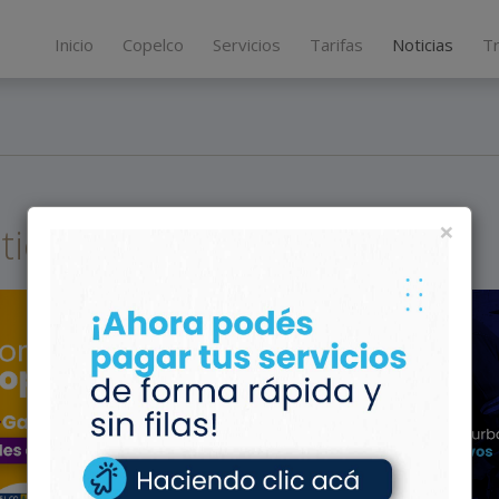
Inicio
Copelco
Servicios
Tarifas
Noticias
T
×
ticias