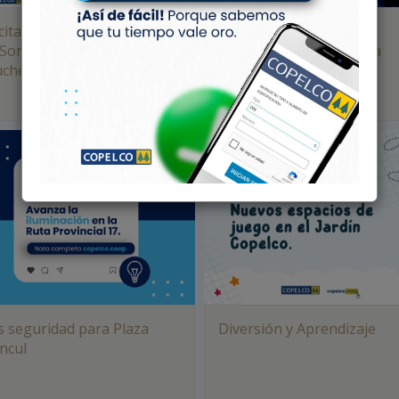
icitamos a los ganadores
Copelco Mejora la
 Sorteo Mensual de
Infraestructura en Plaza
chers del mes de Octubre
Huincul
 seguridad para Plaza
Diversión y Aprendizaje
ncul