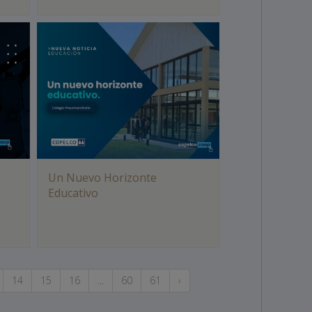
Un Nuevo Horizonte
Educativo
14
15
16
...
60
61
›