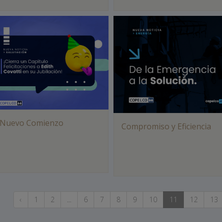
 Nuevo Comienzo
Compromiso y Eficiencia
‹
1
2
...
6
7
8
9
10
11
12
13