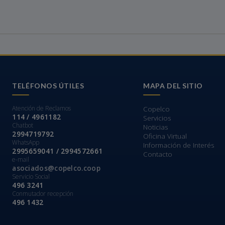
TELÉFONOS ÚTILES
MAPA DEL SITIO
Atención de Reclamos
Copelco
114 / 4961182
Servicios
Chatbot
Noticias
2994719792
Oficina Virtual
WhatsApp
Información de Interés
2995659041 / 2994572661
Contacto
e-mail
asociados@copelco.coop
Servicio Social
496 3241
Conmutador recepción
496 1432