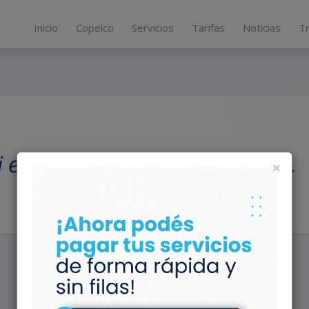
Inicio
Copelco
Servicios
Tarifas
Noticias
T
×
Información de interés