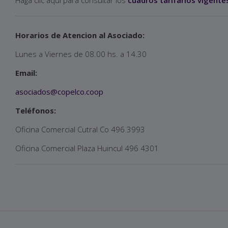
Haga clic aquí para consultar los
cuadros tarifarios vigente
Horarios de Atencion al Asociado:
Lunes a Viernes de 08.00 hs. a 14.30
Email:
asociados@copelco.coop
Teléfonos:
Oficina Comercial Cutral Co 496 3993
Oficina Comercial Plaza Huincul 496 4301