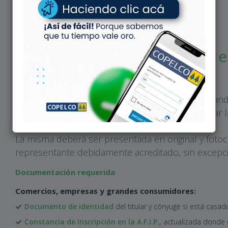
Energía
Trámites Energía
Requerimientos para solicitar en
Usualmente para uso comercial, empresas o grand
Detalle de documentación requerida para realizar la
energía eléctrica trifásica.
La misma deberá ser presentada en original y fotoco
representante debidamente acreditado, sin excepc
Documentación requerida
Comercios, empresas y grandes consumidores:
Documento de identidad
del titular y cónyuge si está casad
Constancia de Inscripción en la A.F.I.P.,
actualizada donde c